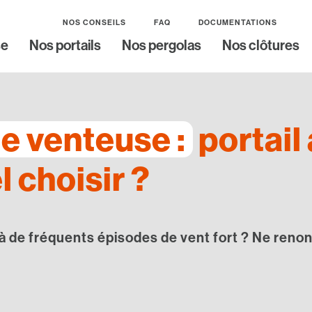
NOS CONSEILS
FAQ
DOCUMENTATIONS
se
Nos portails
Nos pergolas
Nos clôtures
e venteuse :
portail
l choisir ?
 de fréquents épisodes de vent fort ? Ne renonce