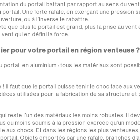
entation du portail battant par rapport au sens du ve
u portail. Une forte rafale, en exerçant une pression 
erture, ou à l’inverse le rabattre.
e que plus le portail est grand, plus la prise au vent
vent qui en défini la force.
ier pour votre portail en région venteuse ?
 ou portail en aluminium : tous les matériaux sont possi
é ! Il faut que le portail puisse tenir le choc face aux
s pièces utilisées pour la fabrication de sa structure e
i reste l’un des matériaux les moins robustes. Il dev
plus ou moins soumis à la pression exercée qu’un modèl
sible aux chocs. Et dans les régions les plus venteus
re portail. Objets emportés par une rafale, branches 