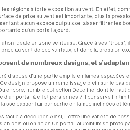
s les régions à forte exposition au vent. En effet, c
surface de prise au vent est importante, plus la pressi
sentant aucun espace qui puisse laisser filtrer les bou
ortante qu’un portail ajouré.
olution idéale en zone venteuse. Grâce à ses “trous”, il 
a prise au vent de ses vantaux, et donc la pression ex
posent de nombreux designs, et s’adaptent 
ouré dispose d’une partie emplie en lames espacées e
. Ce design propose un remplissage plein sur le bas du
Ou encore, nombre collection Decoline, dont le haut 
e d’un portail à effet persiennes ? Il conserve l’inti
l laisse passer l’air par partie en lames inclinées et
s facile à découper. Ainsi, il offre une variété de pos
 en bois ou en acier. Un portail aluminium se prête p